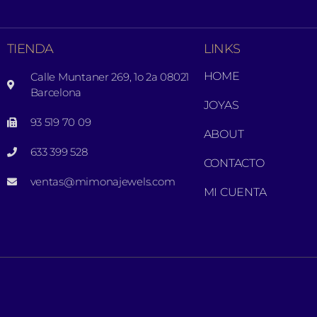
TIENDA
LINKS
HOME
Calle Muntaner 269, 1o 2a 08021
Barcelona
JOYAS
93 519 70 09
ABOUT
633 399 528
CONTACTO
ventas@mimonajewels.com
MI CUENTA