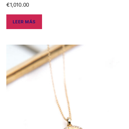
€
1,010.00
LEER MÁS