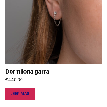
Dormilona garra
€
440.00
LEER MÁS